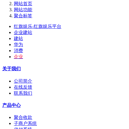
网站首页
网站功能
聚合标签
红旗娱乐-红旗娱乐平台
企业建站
建站
华为
消费
企业
关于我们
公司简介
在线反馈
联系我们
产品中心
聚合收款
子商户系统