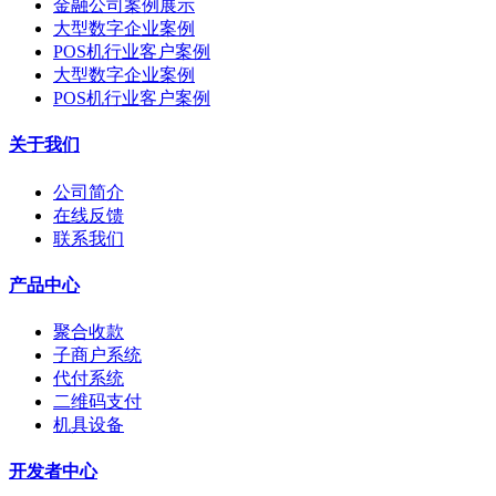
金融公司案例展示
大型数字企业案例
POS机行业客户案例
大型数字企业案例
POS机行业客户案例
关于我们
公司简介
在线反馈
联系我们
产品中心
聚合收款
子商户系统
代付系统
二维码支付
机具设备
开发者中心