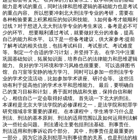
能力是考试的重点，同时法律和思维逻辑的基础能力也是考试
的重点内容。 所以想要冲刺北大刑法学专业的考研，需要在
各种检验要素上积累相应的知识和技能。 3.如何备考才能顺利
过线？对于想进入北大刑法学专业的考生来说，备考是必不可
少的环节。 想要顺利通过考试，就要做好充分的准备，提高
自己的能力和水平。 以下是一些备考建议，供大家参考:提前
了解考试的相关信息，包括考试科目、考试形式、考试难度
等。 制定一个合适的学习计划，并坚持下去。 在学习中注重
巩固基础知识，拓展知识面，培养自己的法律能力和思维逻辑
能力。 良好的学习环境和学习风格也很重要。 可以选择图书
馆、自习室等安静的地方学习。 同时可以参加一些刑法学专
业的学术交流活动，比如参加学术讲座、研讨会等。 这些活
动有利于提高他们的学术水平和思维能力。 最后，要明确自
己的复习目标和计划，勇于面对挑战和失败，保持自信和耐
心，相信自己一定会取得好成绩。 首先说一下北大的刑法。
本课程是北京大学法学院的必修课程之一，是法学院和犯罪学
研究领域非常重要的课程。 在本课程中，学生将学习什么是
刑法、刑法的基本原则、刑法的适用范围以及如何运用刑法解
决一些社会问题。 刑法通论主要包括刑法基础、刑事责任、
刑法适用和刑事诉讼四个部分。 其中，刑事责任是最重要的
一部分，因为它涉及到犯罪与刑事侦查的关系，也是刑法的核