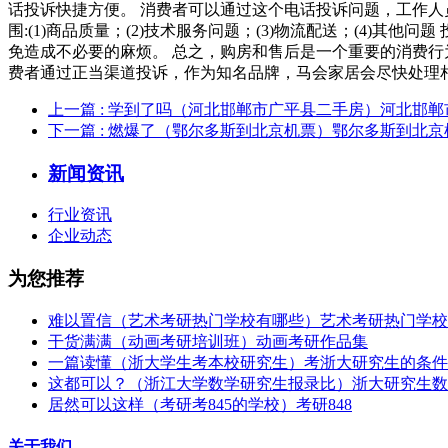
话投诉快捷方便。 消费者可以通过这个电话投诉问题，工作人
围:(1)商品质量；(2)技术服务问题；(3)物流配送；(4
免造成不必要的麻烦。 总之，购房和售后是一个重要的消费行
费者通过正当渠道投诉，作为知名品牌，马会家居会尽快处理
上一篇
: 学到了吗（河北邯郸市广平县二手房）河北邯
下一篇
: 燃爆了（鄂尔多斯到北京机票）鄂尔多斯到北京
新闻资讯
行业资讯
企业动态
为您推荐
难以置信（艺术考研热门学校有哪些）艺术考研热门学校
干货满满（动画考研培训班）动画考研作品集
一篇读懂（浙大学生考本校研究生）考浙大研究生的条件
这都可以？（浙江大学数学研究生报录比）浙大研究生数
居然可以这样（考研考845的学校）考研848
关于我们