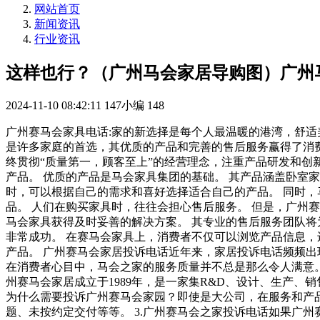
网站首页
新闻资讯
行业资讯
这样也行？（广州马会家居导购图）广州
2024-11-10 08:42:11
147小编
148
广州赛马会家具电话:家的新选择是每个人最温暖的港湾，舒适
是许多家庭的首选，其优质的产品和完善的售后服务赢得了消费
终贯彻“质量第一，顾客至上”的经营理念，注重产品研发和创
产品。 优质的产品是马会家具集团的基础。 其产品涵盖卧室
时，可以根据自己的需求和喜好选择适合自己的产品。 同时
品。 人们在购买家具时，往往会担心售后服务。 但是，广州
马会家具获得及时妥善的解决方案。 其专业的售后服务团队将
非常成功。 在赛马会家具上，消费者不仅可以浏览产品信息，
产品。 广州赛马会家居投诉电话近年来，家居投诉电话频频出
在消费者心目中，马会之家的服务质量并不总是那么令人满意。
州赛马会家居成立于1989年，是一家集R&D、设计、生产、
为什么需要投诉广州赛马会家园？即使是大公司，在服务和产品
题、未按约定交付等等。 3.广州赛马会之家投诉电话如果广州赛马