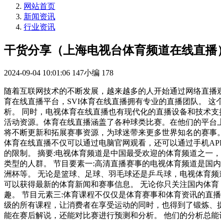
网站首页
新闻资讯
行业资讯
干货分享（上海电视台体育频道在线直播
2024-09-04 10:01:06
147小编
178
随着互联网技术的不断发展，越来越多的人开始通过网络直播观
育在线直播平台，SVI体育在线直播拥有专业的直播团队。 
析。 同时，电视体育在线直播也有现代化的直播设备和技术支
活动资源。体育在线直播涵盖了各种球类比赛。在他们的平台
将不断更新和拓展赛事资源，为球迷带来更多世界知名的赛事。
体育在线直播不仅可以通过电脑官网观看，还可以通过手机AP
的限制。 摘要:电视体育频道是中国最受欢迎的体育频道之一
类型的人群。 节目要素一:高清直播赛事的电视体育频道是国
洲杯等。 无论是篮球、足球、羽毛球还是乒乓球，电视体育频
可以获得最新的体育新闻和赛事信息。 无论你只关注国内体
趣。 节目元素三:体育课程不仅仅是体育赛事和体育资讯的直
级的所有课程，让消费者在享受运动的同时，也得到了锻炼、提
能在赛后解说，还能对比赛进行预测和分析。 他们的分析总能