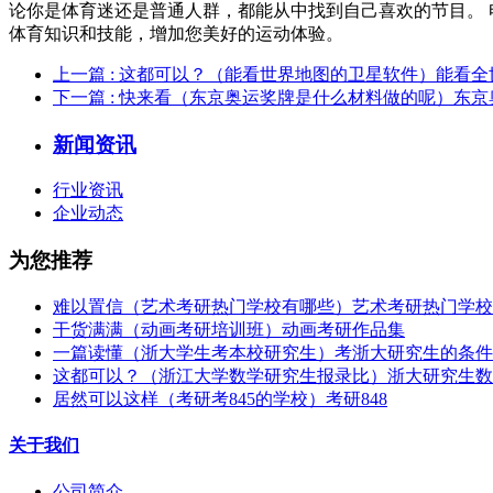
论你是体育迷还是普通人群，都能从中找到自己喜欢的节目。
体育知识和技能，增加您美好的运动体验。
上一篇
: 这都可以？（能看世界地图的卫星软件）能看
下一篇
: 快来看（东京奥运奖牌是什么材料做的呢）东
新闻资讯
行业资讯
企业动态
为您推荐
难以置信（艺术考研热门学校有哪些）艺术考研热门学校
干货满满（动画考研培训班）动画考研作品集
一篇读懂（浙大学生考本校研究生）考浙大研究生的条件
这都可以？（浙江大学数学研究生报录比）浙大研究生数
居然可以这样（考研考845的学校）考研848
关于我们
公司简介