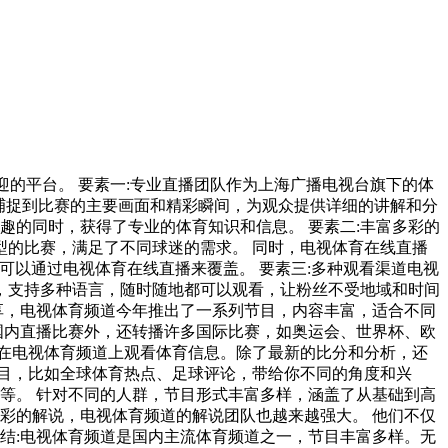
迎的平台。 要素一:专业直播团队作为上海广播电视台旗下的体
时捕捉到比赛的主要画面和精彩瞬间，为观众提供详细的讲解和分
趣的同时，获得了专业的体育知识和信息。 要素二:丰富多彩的
的比赛，满足了不同球迷的需求。 同时，电视体育在线直播
可以通过电视体育在线直播来覆盖。 要素三:多种观看渠道电视
P，支持多种语言，随时随地都可以观看，让粉丝不受地域和时间
享，电视体育频道今年推出了一系列节目，内容丰富，适合不同
国内直播比赛外，还转播许多国际比赛，如奥运会、世界杯、欧
以在电视体育频道上观看体育信息。除了最新的比分和分析，还
目，比如全球体育热点、足球评论，带给你不同的角度和兴
等。 针对不同的人群，节目形式丰富多样，涵盖了从基础到高
彩的解说，电视体育频道的解说团队也越来越强大。 他们不仅
结:电视体育频道是国内主流体育频道之一，节目丰富多样。无