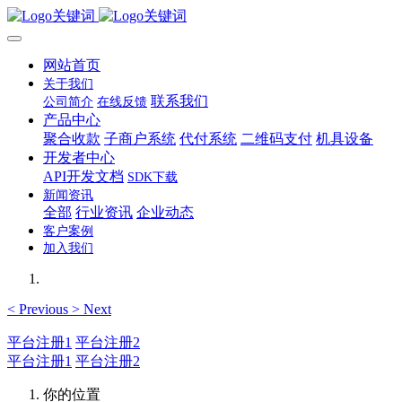
网站首页
关于我们
联系我们
公司简介
在线反馈
产品中心
聚合收款
子商户系统
代付系统
二维码支付
机具设备
开发者中心
API开发文档
SDK下载
新闻资讯
全部
行业资讯
企业动态
客户案例
加入我们
<
Previous
>
Next
平台注册1
平台注册2
平台注册1
平台注册2
你的位置