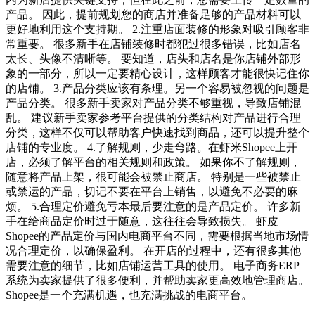
产品。 因此，提前规划您的商店并准备足够的产品材料可以
更好地利用这个支持期。 2.注重店面装修的形象对吸引顾客非
常重要。 很多新手在店铺装修时都犯过很多错误，比如店名
太长、头像不清晰等。 要知道，店头和店名是你店铺外部形
象的一部分，所以一定要精心设计，这样顾客才能很快记住你
的店铺。 3.产品分类应该有条理。另一个容易被忽视的问题是
产品分类。 很多新手卖家对产品分类不够重视，导致店铺混
乱。 建议新手卖家参考平台提供的分类结构对产品进行合理
分类，这样不仅可以帮助客户快速找到商品，还可以提升整个
店铺的专业度。 4.了解规则，少走弯路。在虾米Shopee上开
店，必须了解平台的相关规则和政策。 如果你不了解规则，
随意将产品上架，很可能会被禁止商店。 特别是一些被禁止
或禁运的产品，切记不要在平台上销售，以避免不必要的麻
烦。 5.合理定价避免亏本最后要注意的是产品定价。 许多新
手在给商品定价时过于随意，这往往会导致损失。 虾皮
Shopee的产品定价与国内电商平台不同，需要根据当地市场情
况合理定价，以确保盈利。 在开店的过程中，还有很多其他
需要注意的细节，比如店铺运营工具的使用。 电子商务ERP
系统为卖家提供了很多便利，并帮助卖家更高效地管理商店。
Shopee是一个充满机遇，也充满挑战的电商平台。