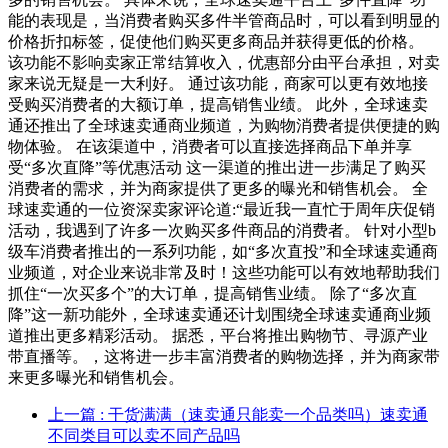
能的表现是，当消费者购买多件半管商品时，可以看到明显的
价格折扣标签，促使他们购买更多商品并获得更低的价格。
该功能不影响卖家正常结算收入，优惠部分由平台承担，对卖
家来说无疑是一大利好。 通过该功能，商家可以更有效地接
受购买消费者的大额订单，提高销售业绩。 此外，全球速卖
通还推出了全球速卖通商业频道，为购物消费者提供便捷的购
物体验。 在该渠道中，消费者可以直接选择商品下单并享
受“多次直降”等优惠活动 这一渠道的推出进一步满足了购买
消费者的需求，并为商家提供了更多的曝光和销售机会。 全
球速卖通的一位资深卖家评论道:“最近我一直忙于周年庆促销
活动，我遇到了许多一次购买多件商品的消费者。 针对小型b
级车消费者推出的一系列功能，如“多次直投”和全球速卖通商
业频道，对企业来说非常及时！这些功能可以有效地帮助我们
抓住“一次买多个”的大订单，提高销售业绩。 除了“多次直
降”这一新功能外，全球速卖通还计划围绕全球速卖通商业频
道推出更多精彩活动。 据悉，平台将推出购物节、寻源产业
带直播等。，这将进一步丰富消费者的购物选择，并为商家带
来更多曝光和销售机会。
上一篇
: 干货满满（速卖通只能卖一个品类吗）速卖通
不同类目可以卖不同产品吗